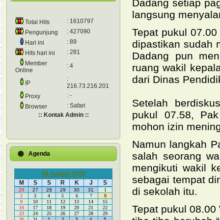
Dadang setiap pag
langsung menyala
: 1610797
Total Hits
Tepat pukul 07.00
: 427090
Pengunjung
: 89
dipastikan sudah 
Hari ini
: 281
Hits hari ini
Dadang pun meni
Member
ruang wakil kepa
: 4
Online
dari Dinas Pendid
:
IP
216.73.216.201
: -
Proxy
Setelah berdisku
: Safari
Browser
pukul 07.58, Pa
:: Kontak Admin ::
mohon izin menin
Namun langkah Pak
Agenda
salah seorang wa
mengikuti wakil 
08 August 2026
sebagai tempat di
M
S
S
R
K
J
S
di sekolah itu.
26
27
28
29
30
31
1
2
3
4
5
6
7
8
9
10
11
12
13
14
15
Tepat pukul 08.00
16
17
18
19
20
21
22
23
24
25
26
27
28
29
30
31
1
2
3
4
5