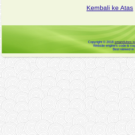
Kembali ke Atas
Copyright © 2018
smandubes-pa
Website engine's code is cop
Best viewed in 