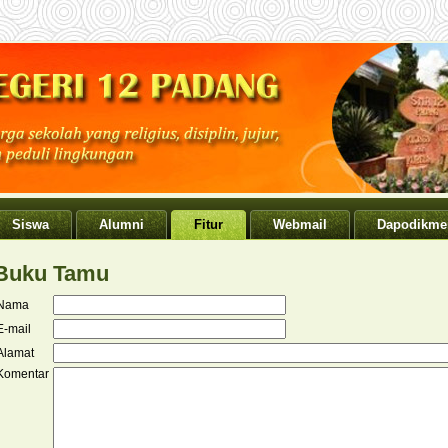
V
Siswa
Alumni
Fitur
Webmail
Dapodikme
Buku Tamu
Nama
E-mail
Alamat
Komentar