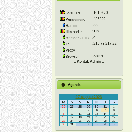
: 1610370
Total Hits
: 426893
Pengunjung
: 33
Hari ini
: 119
Hits hari ini
: 4
Member Online
: 216.73.217.22
IP
: -
Proxy
: Safari
Browser
:: Kontak Admin ::
Agenda
07 August 2026
M
S
S
R
K
J
S
26
27
28
29
30
31
1
2
3
4
5
6
7
8
9
10
11
12
13
14
15
16
17
18
19
20
21
22
23
24
25
26
27
28
29
30
31
1
2
3
4
5