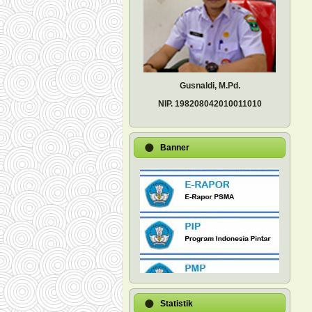
Gusnaldi, M.Pd.
NIP.
198208042010011010
Banner
Statistik