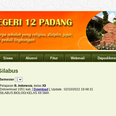
Siswa
Alumni
Fitur
Webmail
Dapodikme
Silabus
Semester
Pelajaran
B. Indonesia
, kelas
XII
Didownload 1051 kali, [
Download
], Update : 02/10/2022 19:48:31
SILABUS BIOLOGI KELAS XII SMA