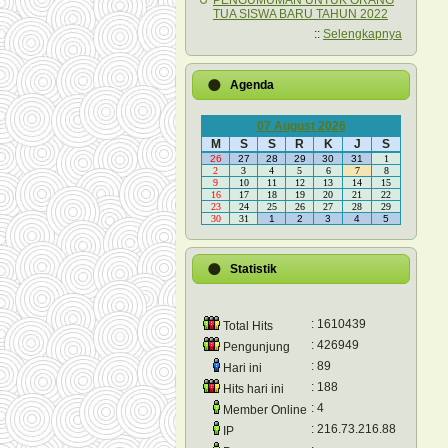
PENGUMUMAN UNTUK ORANG
TUA SISWA BARU TAHUN 2022
::
Selengkapnya
Agenda
07 August 2026
M
S
S
R
K
J
S
26
27
28
29
30
31
1
2
3
4
5
6
7
8
9
10
11
12
13
14
15
16
17
18
19
20
21
22
23
24
25
26
27
28
29
30
31
1
2
3
4
5
Statistik
: 1610439
Total Hits
: 426949
Pengunjung
: 89
Hari ini
: 188
Hits hari ini
: 4
Member Online
: 216.73.216.88
IP