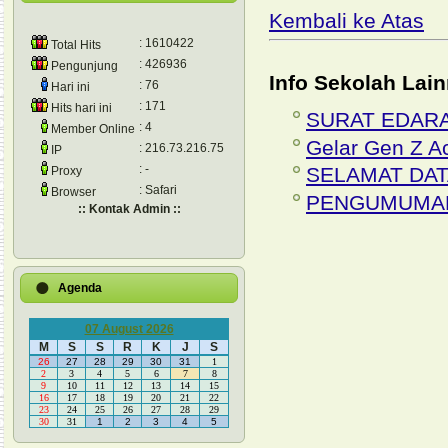
Kembali ke Atas
: 1610422
Total Hits
: 426936
Pengunjung
Info Sekolah Lain
: 76
Hari ini
: 171
Hits hari ini
SURAT EDARA
: 4
Member Online
Gelar Gen Z Ac
: 216.73.216.75
IP
: -
SELAMAT DAT
Proxy
: Safari
Browser
PENGUMUMAN 
:: Kontak Admin ::
Agenda
07 August 2026
M
S
S
R
K
J
S
26
27
28
29
30
31
1
2
3
4
5
6
7
8
9
10
11
12
13
14
15
16
17
18
19
20
21
22
23
24
25
26
27
28
29
30
31
1
2
3
4
5