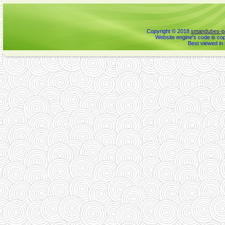
Copyright © 2018
smandubes-pa
Website engine's code is cop
Best viewed in 